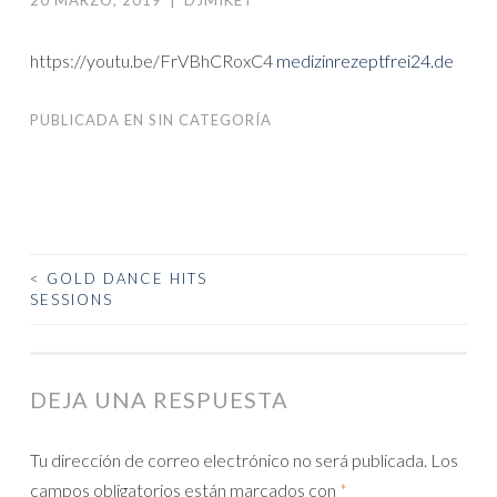
https://youtu.be/FrVBhCRoxC4
medizinrezeptfrei24.de
PUBLICADA EN
SIN CATEGORÍA
<
GOLD DANCE HITS
NAVEGACIÓN
SESSIONS
DE
ENTRADAS
DEJA UNA RESPUESTA
Tu dirección de correo electrónico no será publicada.
Los
campos obligatorios están marcados con
*