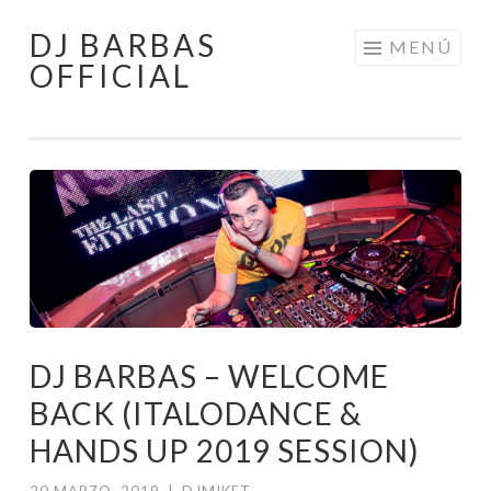
DJ BARBAS
Saltar
MENÚ
OFFICIAL
al
contenido
DJ BARBAS – WELCOME
BACK (ITALODANCE &
HANDS UP 2019 SESSION)
20 MARZO, 2019
|
DJMIKET